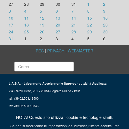
27
28
29
30
31
1
2
3
4
5
6
7
8
9
10
11
12
13
14
15
16
17
18
19
20
21
22
23
24
25
26
27
28
29
30
31
1
2
3
4
5
6
PEC
|
PRIVACY
|
WEBMASTER
L.A.S.A. - Laboratorio Acceleratori e Superconduttività Applicata
Via Fratelli Cervi, 201 - 20054 Segrate Milano - Italia
tel. +39.02.503.19500
fax +39.02.503.19543
NOTA! Questo sito utilizza i cookie e tecnologie simili.
Se non si modificano le impostazioni del browser, l'utente accetta.
Per