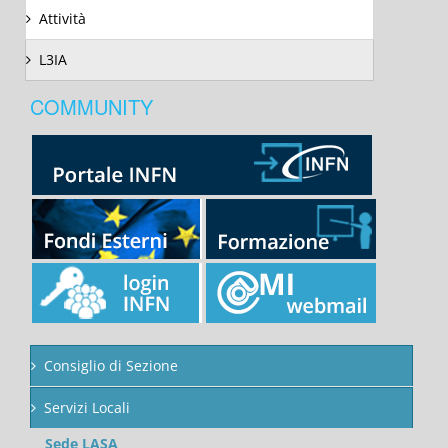
Attività
L3IA
COMMUNITY
Consiglio di Sezione
Servizi Locali
Sede LASA