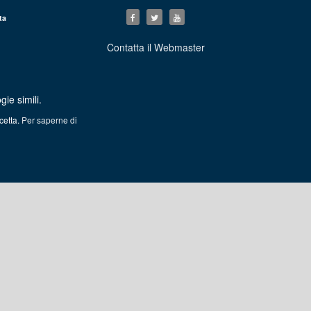
ta
Contatta il Webmaster
ie simili.
cetta.
Per saperne di