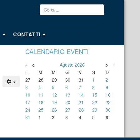
A
CONTATTI
CALENDARIO EVENTI
«
<
Agosto
2026
>
»
L
M
M
G
V
S
D
27
28
29
30
31
1
2
3
4
5
6
7
8
9
10
11
12
13
14
15
16
17
18
19
20
21
22
23
24
25
26
27
28
29
30
31
1
2
3
4
5
6