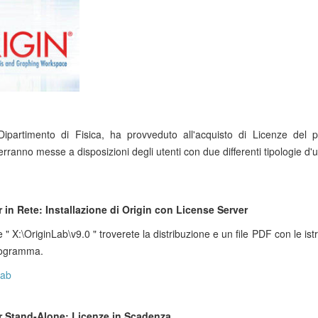
 Dipartimento di Fisica, ha provveduto all'acquisto di Licenze del
rranno messe a disposizioni degli utenti con due differenti tipologie d'ut
in Rete: Installazione di Origin con License Server
e " X:\OriginLab\v9.0 " troverete la distribuzione e un file PDF con le ist
programma.
Lab
 Stand-Alone: Licenze in Scadenza