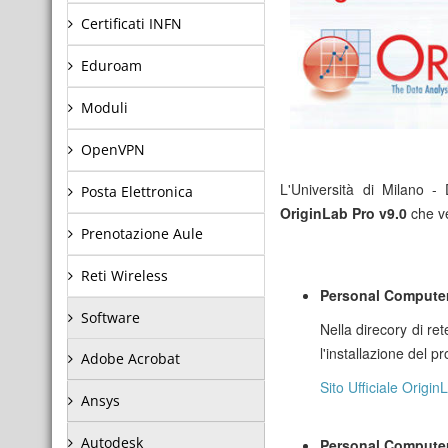
Certificati INFN
Eduroam
Moduli
OpenVPN
L'Università di Milano -
Posta Elettronica
OriginLab Pro v9.0
che ve
Prenotazione Aule
Reti Wireless
Personal Computer 
Software
Nella direcory di ret
l'installazione del 
Adobe Acrobat
Sito Ufficiale Origin
Ansys
Autodesk
Personal Computer