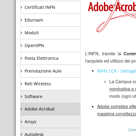
Certificati INFN
Eduroam
Moduli
OpenVPN
L'INFN, tramite la
Commi
Posta Elettronica
l'acquisto ed utilizzo dei p
Prenotazione Aule
INFN CCR - Dettagli
La Campus cop
Reti Wireless
nominativa e 
modo (ogni ute
Software
Adobe potrebbe effett
Adobe Acrobat
massima correttezza 
Ansys
Come
Autodesk