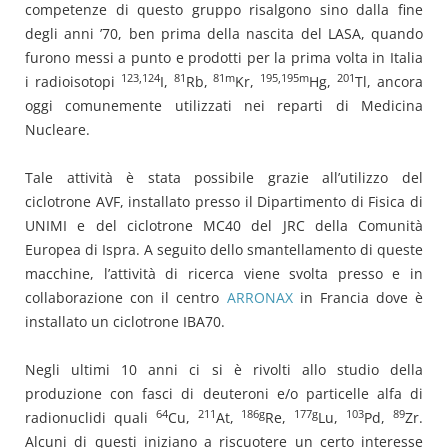
competenze di questo gruppo risalgono sino dalla fine
degli anni ’70, ben prima della nascita del LASA, quando
furono messi a punto e prodotti per la prima volta in Italia
123,124
81
81m
195,195m
201
i radioisotopi
I,
Rb,
Kr,
Hg,
Tl, ancora
oggi comunemente utilizzati nei reparti di Medicina
Nucleare.
Tale attività è stata possibile grazie all’utilizzo del
ciclotrone AVF, installato presso il Dipartimento di Fisica di
UNIMI e del ciclotrone MC40 del JRC della Comunità
Europea di Ispra. A seguito dello smantellamento di queste
macchine, l’attività di ricerca viene svolta presso e in
collaborazione con il centro
ARRONAX
in Francia dove è
installato un ciclotrone IBA70.
Negli ultimi 10 anni ci si è rivolti allo studio della
produzione con fasci di deuteroni e/o particelle alfa di
64
211
186g
177g
103
89
radionuclidi quali
Cu,
At,
Re,
Lu,
Pd,
Zr.
Alcuni di questi iniziano a riscuotere un certo interesse