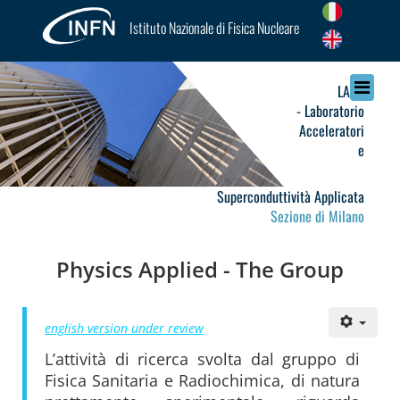
Istituto Nazionale di Fisica Nucleare
LASA
- Laboratorio
Acceleratori
e
Superconduttività Applicata
Sezione di Milano
Physics Applied - The Group
english version under review
L’attività di ricerca svolta dal gruppo di
Fisica Sanitaria e Radiochimica, di natura