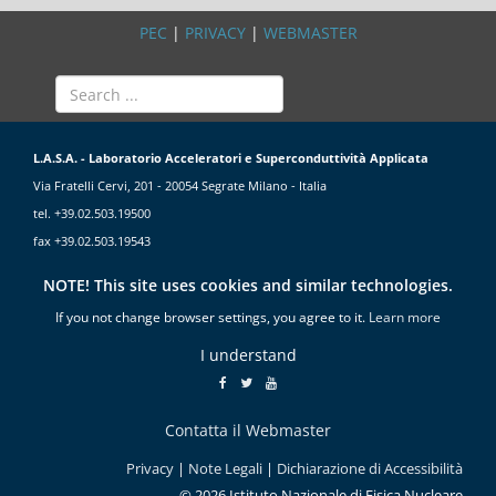
PEC
|
PRIVACY
|
WEBMASTER
L.A.S.A. - Laboratorio Acceleratori e Superconduttività Applicata
Via Fratelli Cervi, 201 - 20054 Segrate Milano - Italia
tel. +39.02.503.19500
fax +39.02.503.19543
NOTE! This site uses cookies and similar technologies.
If you not change browser settings, you agree to it.
Learn more
I understand
Contatta il Webmaster
Privacy
|
Note Legali
|
Dichiarazione di Accessibilità
© 2026 Istituto Nazionale di Fisica Nucleare