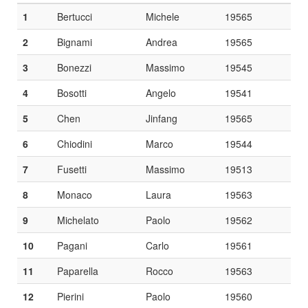
1
Bertucci
Michele
19565
2
Bignami
Andrea
19565
3
Bonezzi
Massimo
19545
4
Bosotti
Angelo
19541
5
Chen
Jinfang
19565
6
Chiodini
Marco
19544
7
Fusetti
Massimo
19513
8
Monaco
Laura
19563
9
Michelato
Paolo
19562
10
Pagani
Carlo
19561
11
Paparella
Rocco
19563
12
Pierini
Paolo
19560