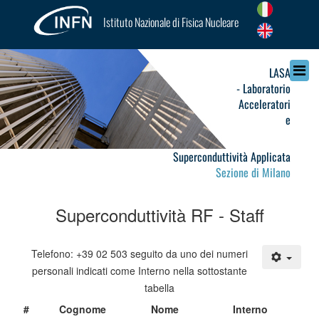
Istituto Nazionale di Fisica Nucleare
LASA
- Laboratorio
Acceleratori
e
Superconduttività Applicata
Sezione di Milano
Superconduttività RF - Staff
Telefono: +39 02 503 seguito da uno dei numeri
personali indicati come Interno nella sottostante
tabella
#
Cognome
Nome
Interno