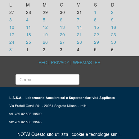
L
M
M
G
V
S
D
27
28
29
30
31
1
2
3
4
5
6
7
8
9
10
11
12
13
14
15
16
17
18
19
20
21
22
23
24
25
26
27
28
29
30
31
1
2
3
4
5
6
PEC
|
PRIVACY
|
WEBMASTER
L.A.S.A. - Laboratorio Acceleratori e Superconduttività Applicata
Via Fratelli Cervi, 201 - 20054 Segrate Milano - Italia
tel. +39.02.503.19500
fax +39.02.503.19543
NOTA! Questo sito utilizza i cookie e tecnologie simili.