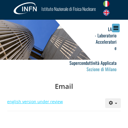
Istituto Nazionale di Fisica Nucleare
LASA
- Laboratorio
Acceleratori
e
Superconduttività Applicata
Sezione di Milano
Email
english version under review