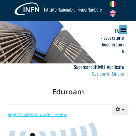
Istituto Nazionale di Fisica Nucleare
LASA
- Laboratorio
Acceleratori
e
Superconduttività Applicata
Sezione di Milano
Eduroam
english version under review